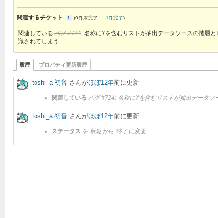
関連するチケット
1
(
0件未完了
—
1件完了
)
関連している
バグ #724
: 名称に'/'を含むリストが抽出データソースの階層
識されてしまう
履歴
プロパティ更新履歴
toshi_a 初音
さんが
ほぼ12年
前に更新
関連している
バグ #724
: 名称に'/'を含むリストが抽出デー
toshi_a 初音
さんが
ほぼ12年
前に更新
ステータス
を
新規
から
終了
に変更