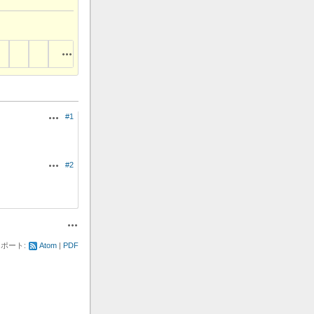
操作
#1
操作
#2
操作
操作
ポート:
Atom
PDF