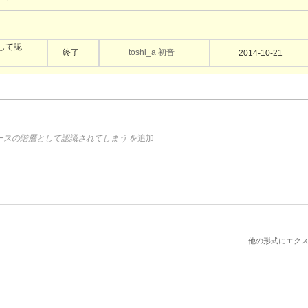
として認
終了
toshi_a 初音
2014-10-21
タソースの階層として認識されてしまう
を追加
他の形式にエクス