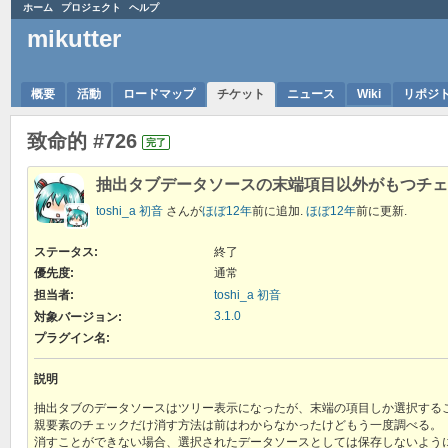
ホーム
プロジェクト
ヘルプ
mikutter
概要
活動
ロードマップ
チケット
ニュース
Wiki
リポジ
致命的 #726
完了
抽出タブデータソースの末端項目以外がもつチェ
toshi_a 初音
さんが
ほぼ12年
前に追加.
ほぼ12年
前に更新.
ステータス:
終了
優先度:
通常
担当者:
toshi_a 初音
3.1.0
対象バージョン:
プラグイン名
:
説明
抽出タブのデータソースはツリー表示になったが、末端の項目しか選択する
親要素のチェックだけ消す方法は前はわからなかったけどもう一度調べる。
消すことができない場合、選択されたデータソースとしては保存しないよう