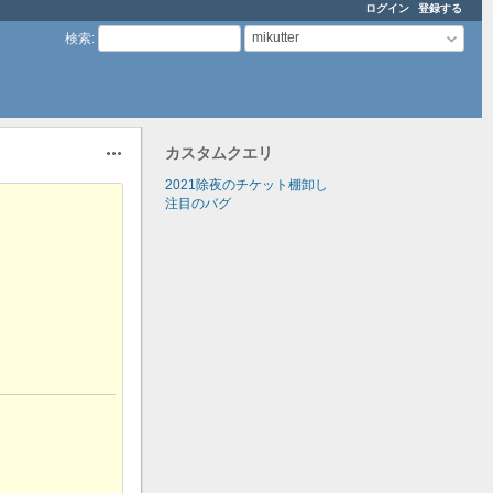
ログイン
登録する
mikutter
検索
:
カスタムクエリ
操作
2021除夜のチケット棚卸し
注目のバグ