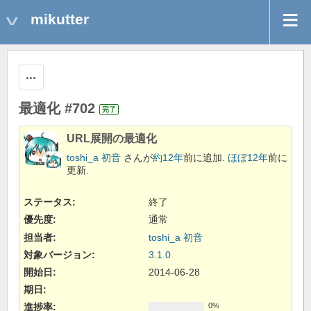
mikutter
操作
最適化 #702
完了
URL展開の最適化
toshi_a 初音
さんが
約12年
前に追加.
ほぼ12年
前に
更新.
ステータス:
終了
優先度:
通常
担当者:
toshi_a 初音
対象バージョン:
3.1.0
開始日:
2014-06-28
期日:
進捗率:
0%