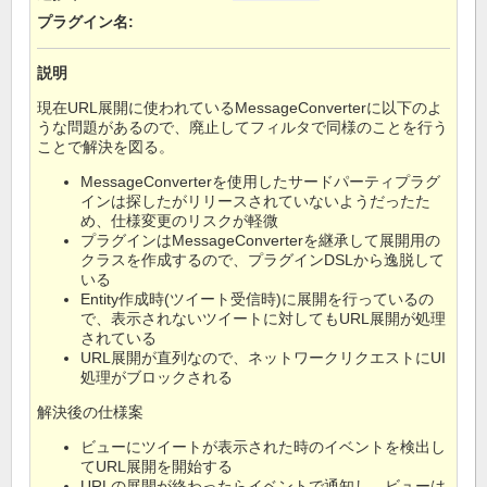
プラグイン名
:
説明
現在URL展開に使われているMessageConverterに以下のよ
うな問題があるので、廃止してフィルタで同様のことを行う
ことで解決を図る。
MessageConverterを使用したサードパーティプラグ
インは探したがリリースされていないようだったた
め、仕様変更のリスクが軽微
プラグインはMessageConverterを継承して展開用の
クラスを作成するので、プラグインDSLから逸脱して
いる
Entity作成時(ツイート受信時)に展開を行っているの
で、表示されないツイートに対してもURL展開が処理
されている
URL展開が直列なので、ネットワークリクエストにUI
処理がブロックされる
解決後の仕様案
ビューにツイートが表示された時のイベントを検出し
てURL展開を開始する
URLの展開が終わったらイベントで通知し、ビューは