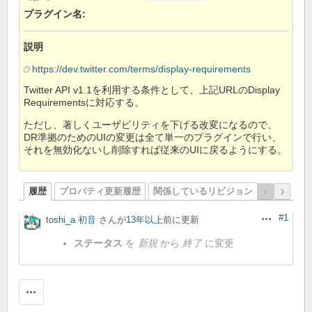
プラグイン名
:
説明
https://dev.twitter.com/terms/display-requirements
Twitter API v1.1を利用する条件として、上記URLのDisplay
Requirementsに対応する。
ただし、著しくユーザビリティを下げる改変になるので、
DR準拠のためのUIの変更は全て単一のプラグインで行い、
それを無効化ないし削除すれば従来のUIに戻るようにする。
履歴
プロパティ更新履歴
関係しているリビジョン
#1
toshi_a 初音
さんが
13年以上
前に更新
操作
ステータス
を
新規
から
終了
に変更
操作