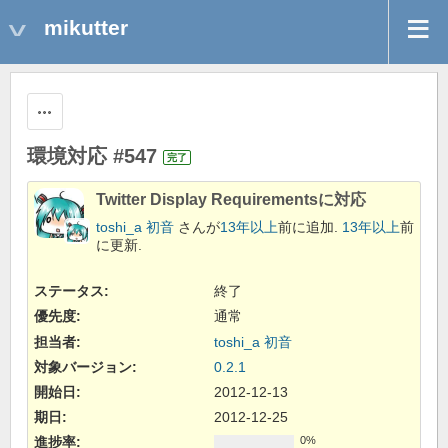
mikutter
操作
環境対応 #547
完了
Twitter Display Requirementsに対応
toshi_a 初音
さんが
13年以上
前に追加.
13年以上
前
に更新.
ステータス:
終了
優先度:
通常
担当者:
toshi_a 初音
対象バージョン:
0.2.1
開始日:
2012-12-13
期日:
2012-12-25
進捗率:
0%