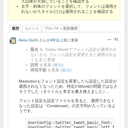
ス以降が欠損していることを確認する
太字・斜体のフォントを選択して、フォントは適用さ
れないがスタイルだけは適用されることを確認する
履歴
コメント
プロパティ更新履歴
#1
Akira Ouchi
さんが
4年以上
前に更新
操作
題名
を
Twitter Worldでフォント設定が適用され
ない
から
フォント設定を変更すると適用されな
くなる
に変更
説明
を更新 (
差分
)
再現手順
を更新 (
差分
)
Mastodonもフォント設定を変更したら設定した設定が
適用されなくなったため、特定のWorldの問題ではなさ
そうでした（タイトルと本文を書き換えました）。
フォント設定を設定ファイルを見ると、適用できなく
なった設定は「Condensed」の文字列が入っているよ
うです。
UserConfig::twitter_tweet_basic_font: 01FLOP
UserConfig::twitter_tweet_basic_left_font: 0