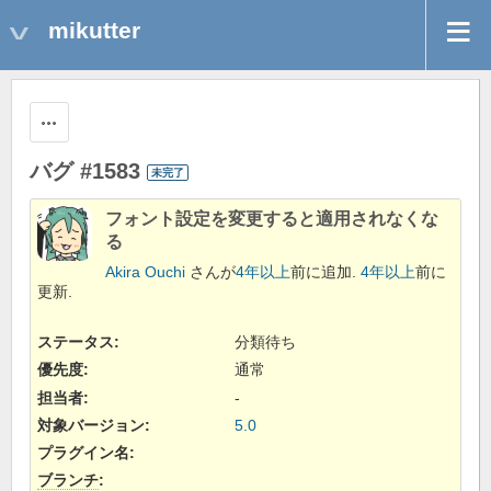
mikutter
操作
バグ #1583
未完了
フォント設定を変更すると適用されなくな
る
Akira Ouchi
さんが
4年以上
前に追加.
4年以上
前に
更新.
ステータス:
分類待ち
優先度:
通常
担当者:
-
対象バージョン:
5.0
プラグイン名
:
ブランチ
: