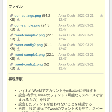
ファイル
don-settings.png
(54.2
Akira Ouchi, 2022-03-21
一括ダウ
KB)
don-
12:47
settings.png
don-sample.png
(24.3
Akira Ouchi, 2022-03-21
KB)
don-
12:47
sample.png
tweet-sample2.png
(22.1
Akira Ouchi, 2022-03-21
KB)
tweet-
12:47
sample2.png
tweet-config2.png
(61.1
Akira Ouchi, 2022-03-21
KB)
tweet-
12:47
config2.png
tweet-sample1.png
(22.1
Akira Ouchi, 2022-03-21
KB)
tweet-
12:47
sample1.png
tweet-config1.png
(52
Akira Ouchi, 2022-03-21
KB)
tweet-
12:47
config1.png
再現手順
いずれかWorldでアカウントをmikutterに登録する
設定-表示でTweetのフォント（可能ならスペースが含
まれるもの）を設定
設定したフォントが使われないことを確認する
再度、設定-表示でTweetのフォント名を見て、スペー