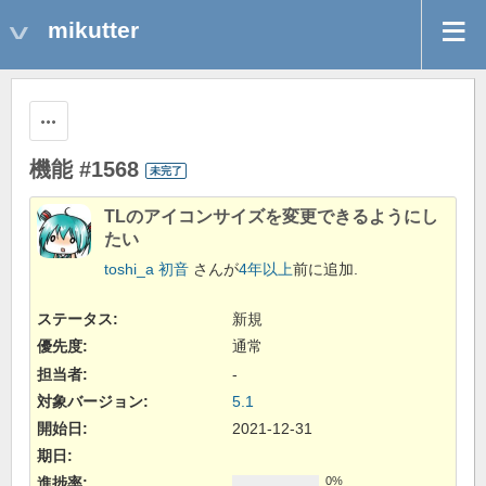
mikutter
操作
機能 #1568
未完了
TLのアイコンサイズを変更できるようにし
たい
toshi_a 初音
さんが
4年以上
前に追加.
ステータス:
新規
優先度:
通常
担当者:
-
対象バージョン:
5.1
開始日:
2021-12-31
期日:
進捗率:
0%