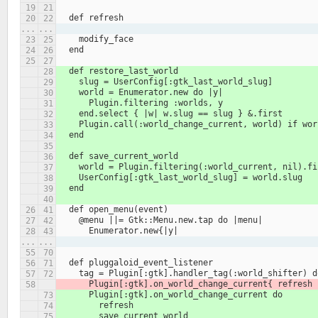
  def refresh
...
...
    modify_face
  end
  def restore_last_world
    slug = UserConfig[:gtk_last_world_slug]
    world = Enumerator.new do |y|
      Plugin.filtering :worlds, y
    end.select { |w| w.slug == slug } &.first
    Plugin.call(:world_change_current, world) if wo
  end
  def save_current_world
    world = Plugin.filtering(:world_current, nil).f
    UserConfig[:gtk_last_world_slug] = world.slug
  end
  def open_menu(event)
    @menu ||= Gtk::Menu.new.tap do |menu|
      Enumerator.new{|y|
...
...
  def pluggaloid_event_listener
    tag = Plugin[:gtk].handler_tag(:world_shifter) d
      Plugin[:gtk].on_world_change_current{ refresh 
      Plugin[:gtk].on_world_change_current do
        refresh
        save_current_world