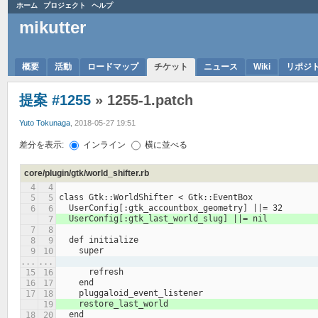
ホーム
プロジェクト
ヘルプ
mikutter
概要
活動
ロードマップ
チケット
ニュース
Wiki
リポジ
提案 #1255
» 1255-1.patch
Yuto Tokunaga
, 2018-05-27 19:51
差分を表示:
インライン
横に並べる
core/plugin/gtk/world_shifter.rb
class Gtk::WorldShifter < Gtk::EventBox
  UserConfig[:gtk_accountbox_geometry] ||= 32
  UserConfig[:gtk_last_world_slug] ||= nil
  def initialize
    super
...
...
      refresh
    end
    pluggaloid_event_listener
    restore_last_world
  end