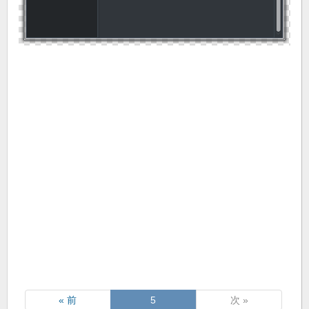
« 前
5
次 »